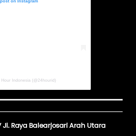
 post on Instagram
4 Hour Indonesia (@24hourid)
Jl. Raya Balearjosari Arah Utara