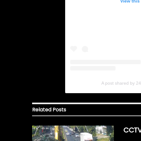
View this
A post shared by 2
Related
Posts
CCTV 