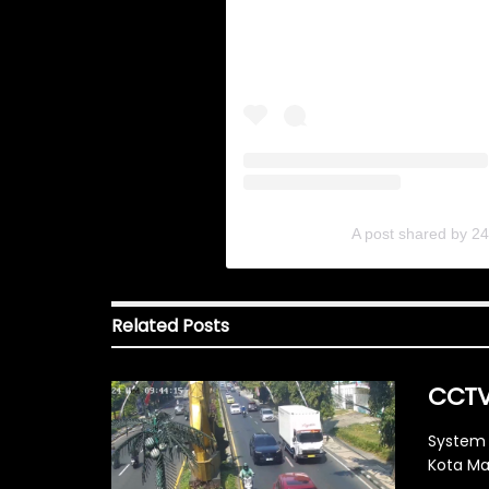
A post shared by 2
Related
Posts
CCTV 
System 
Kota Mal