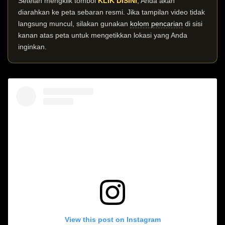
Setelah mengklik tombol
KLIK DISINI
, Anda akan
diarahkan ke peta sebaran resmi. Jika tampilan video tidak
langsung muncul, silakan gunakan
kolom pencarian
di sisi
kanan atas peta untuk mengetikkan lokasi yang Anda
inginkan.
View this post on Instagram