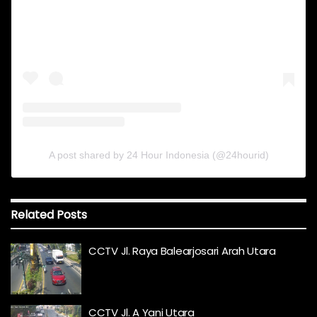
A post shared by 24 Hour Indonesia (@24hourid)
Related
Posts
CCTV Jl. Raya Balearjosari Arah Utara
CCTV Jl. A Yani Utara