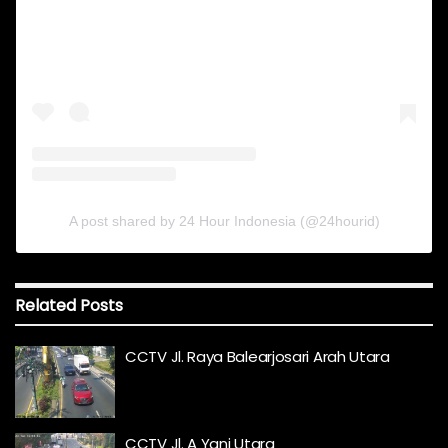
A post shared by 24 Hour Indonesia (@24hourid)
Related
Posts
CCTV Jl. Raya Balearjosari Arah Utara
CCTV Jl. A Yani Utara