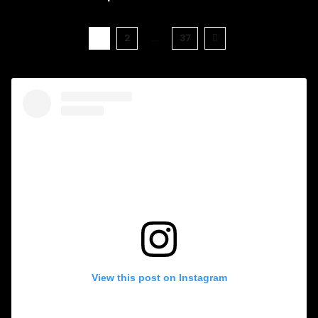
1
2
…
37
View this post on Instagram