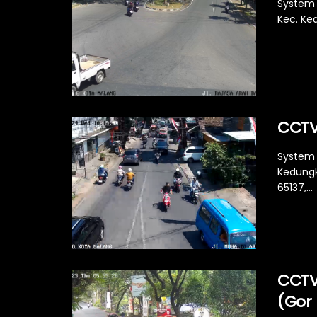
System 
Kec. Ke
CCTV
System 
Kedungk
65137,...
CCTV
(Gor