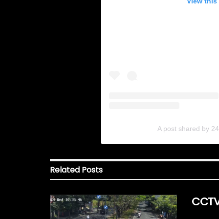
View this
A post shared by 2
Related
Posts
CCTV 