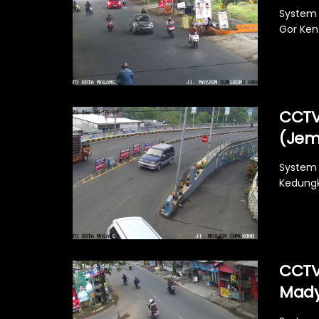
System 
Gor Ken 
CCTV
(Jem
System 
Kedungk
CCTV
Mady