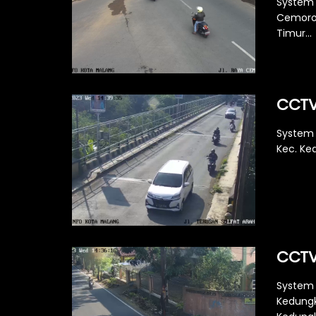
System 
Cemorok
Timur...
CCTV 
System M
Kec. Ke
CCTV 
System 
Kedungk