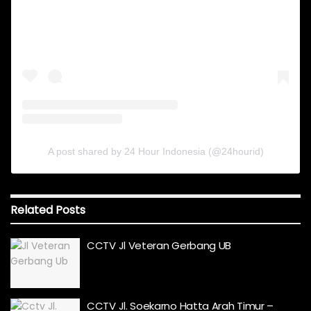
A post shared by 24 Hour Indonesia (@24hourid)
Related
Posts
CCTV Jl Veteran Gerbang UB
CCTV Jl. Soekarno Hatta Arah Timur –