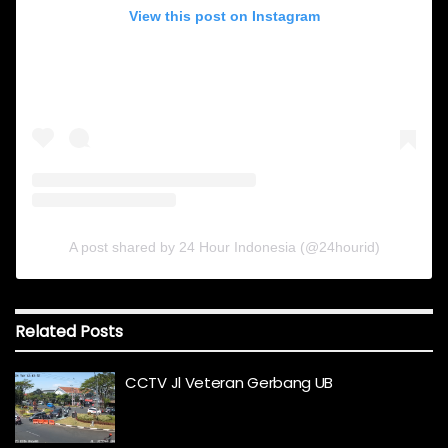
View this post on Instagram
A post shared by 24 Hour Indonesia (@24hourid)
Related
Posts
CCTV Jl Veteran Gerbang UB