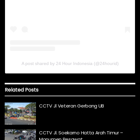
A post shared by 24 Hour Indonesia (@24hourid)
Related
Posts
CCTV Jl Veteran Gerbang UB
CCTV Jl. Soekarno Hatta Arah Timur –
Monumen Pesawat