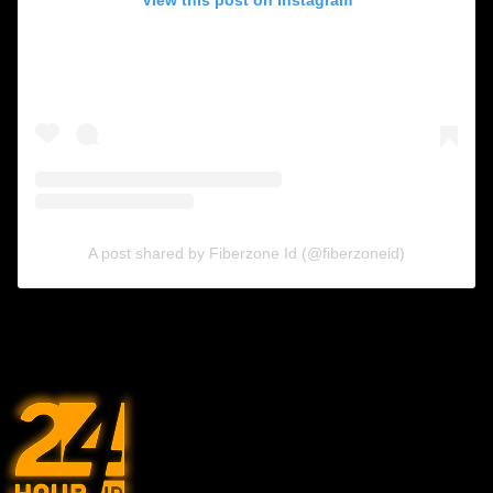
A post shared by Fiberzone Id (@fiberzoneid)