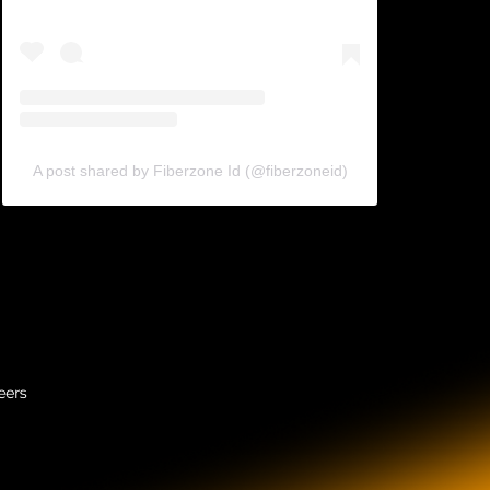
A post shared by Fiberzone Id (@fiberzoneid)