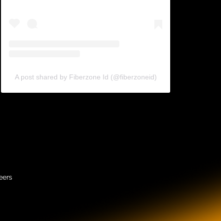
A post shared by Fiberzone Id (@fiberzoneid)