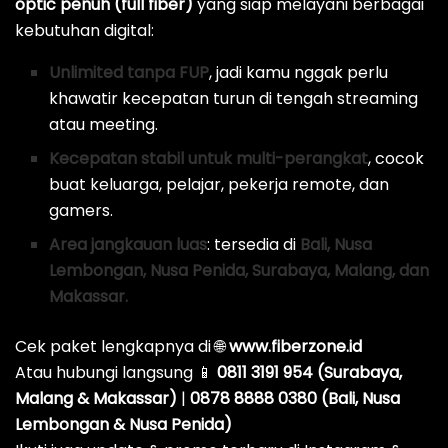
optic penuh (full fiber)
yang siap melayani berbagai
kebutuhan digital:
Unlimited tanpa FUP
, jadi kamu nggak perlu
khawatir kecepatan turun di tengah streaming
atau meeting.
Kecepatan stabil untuk multi-perangkat
, cocok
buat keluarga, pelajar, pekerja remote, dan
gamers.
Area jangkauan luas
: tersedia di
Bali, Nusa
Lembongan, Nusa Penida, Surabaya, Malang, dan
Makassar.
Cek paket lengkapnya di 🌐
www.fiberzone.id
Atau hubungi langsung 📱
0811 3191 954 (Surabaya,
Malang & Makassar)
|
0878 8888 0380 (Bali, Nusa
Lembongan & Nusa Penida)