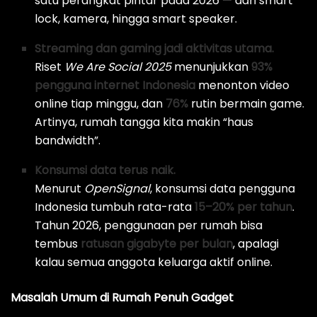
satu perangkat pintar pada 2026 — dari smart
lock, kamera, hingga smart speaker.
Streaming dan gaming jadi aktivitas utama.
Riset
We Are Social 2025
menunjukkan
93%
pengguna internet Indonesia
menonton video
online tiap minggu, dan
76%
rutin bermain game.
Artinya, rumah tangga kita makin “haus
bandwidth”.
Konsumsi data terus naik.
Menurut
OpenSignal
, konsumsi data pengguna
Indonesia tumbuh rata-rata
15–20% per tahun
.
Tahun 2026, penggunaan per rumah bisa
tembus
ratusan gigabyte per bulan
, apalagi
kalau semua anggota keluarga aktif online.
Masalah Umum di Rumah Penuh Gadget