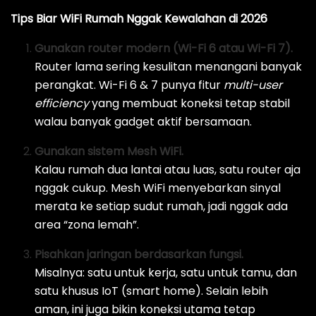
Tips Biar WiFi Rumah Nggak Kewalahan di 2026
Gunakan router modern (Wi-Fi 6 atau Wi-Fi 7).
Router lama sering kesulitan menangani banyak
perangkat. Wi-Fi 6 & 7 punya fitur
multi-user
efficiency
yang membuat koneksi tetap stabil
walau banyak gadget aktif bersamaan.
Gunakan sistem Mesh WiFi.
Kalau rumah dua lantai atau luas, satu router aja
nggak cukup. Mesh WiFi menyebarkan sinyal
merata ke setiap sudut rumah, jadi nggak ada
area “zona lemah”.
Pisahkan jaringan berdasarkan fungsi.
Misalnya: satu untuk kerja, satu untuk tamu, dan
satu khusus IoT (smart home). Selain lebih
aman, ini juga bikin koneksi utama tetap