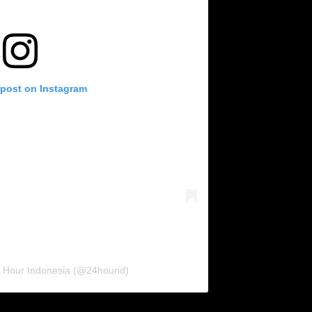
 post on Instagram
4 Hour Indonesia (@24hourid)