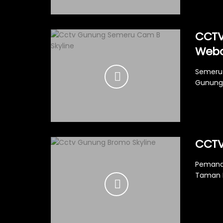
CCTV
Web
Semeru 
Gunung 
CCTV
Pemanda
Taman N