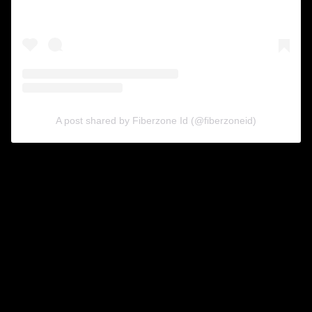
A post shared by Fiberzone Id (@fiberzoneid)