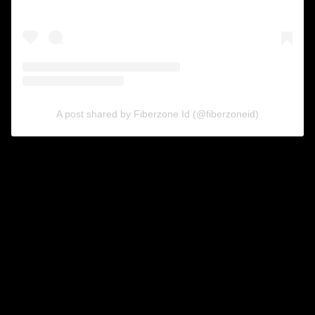
A post shared by Fiberzone Id (@fiberzoneid)