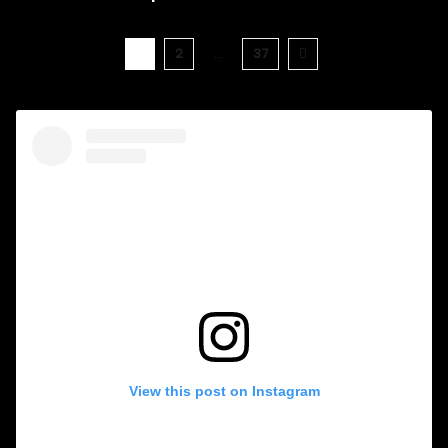
1
2
…
37
View this post on Instagram