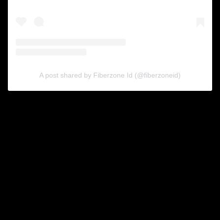
A post shared by Fiberzone Id (@fiberzoneid)