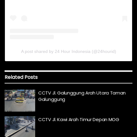
A post shared by 24 Hour Indonesia (@24hourid)
Related
Posts
CCTV Jl. Galunggung Arah Utara Taman
Galunggung
CCTV Jl. Kawi Arah Timur Depan MOG