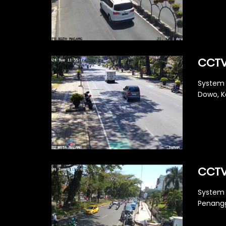
CCTV
System 
Dowo, Ke
CCTV
System 
Penangg