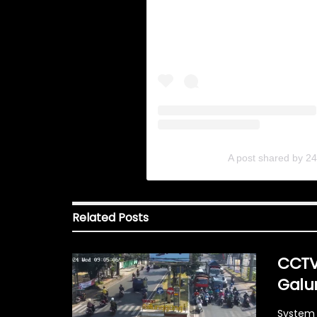
A post shared by 2
Related
Posts
CCTV
Galu
System 