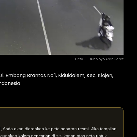
Cctv Jl. Trunojoyo Arah Barat
. Embong Brantas No.1, Kiduldalem, Kec. Klojen,
Indonesia
I
, Anda akan diarahkan ke peta sebaran resmi. Jika tampilan
n gunakan
kolom pencarian
di sisi kanan atas peta untuk