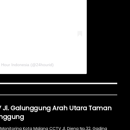
4 Hour Indonesia (@24hourid)
 Jl. Galunggung Arah Utara Taman
nggung
Monitoring Kota Malang CCTV Jl. Dieng No.32, Gading