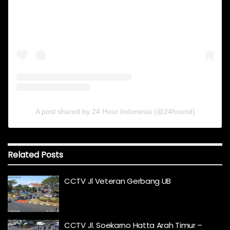
A post shared by 24 Hour Indonesia (@24hourid)
Related
Posts
CCTV Jl Veteran Gerbang UB
CCTV Jl. Soekarno Hatta Arah Timur –