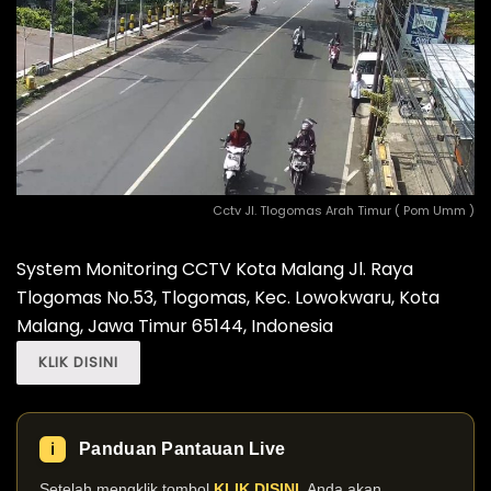
Cctv Jl. Tlogomas Arah Timur ( Pom Umm )
System Monitoring CCTV Kota Malang Jl. Raya
Tlogomas No.53, Tlogomas, Kec. Lowokwaru, Kota
Malang, Jawa Timur 65144, Indonesia
KLIK DISINI
Panduan Pantauan Live
ℹ️
Setelah mengklik tombol
KLIK DISINI
, Anda akan