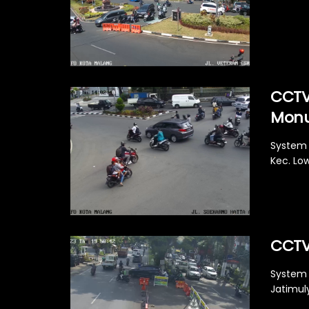
CCTV
Mon
System 
Kec. Lo
CCTV
System 
Jatimul