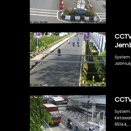
CCTV
Jemb
System 
Jatimul
CCTV
System 
Ketawan
65144,...