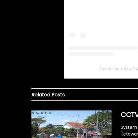
A post shared by 2
Related
Posts
CCTV
System 
Ketawan