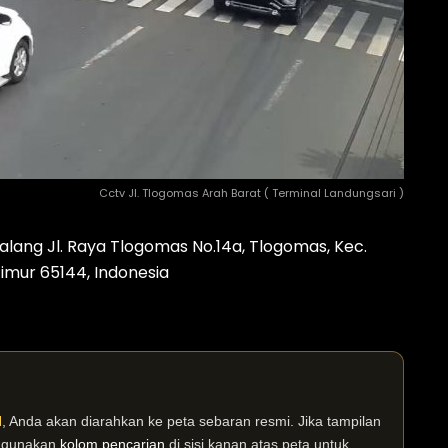
Cctv Jl. Tlogomas Arah Barat ( Terminal Landungsari )
lang Jl. Raya Tlogomas No.14a, Tlogomas, Kec.
imur 65144, Indonesia
I
, Anda akan diarahkan ke peta sebaran resmi. Jika tampilan
n gunakan
kolom pencarian
di sisi kanan atas peta untuk