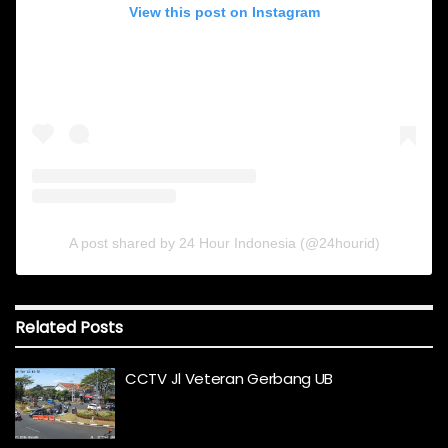
View this post on Instagram
A post shared by 24 Hour Indonesia (@24hourid)
Related
Posts
CCTV Jl Veteran Gerbang UB