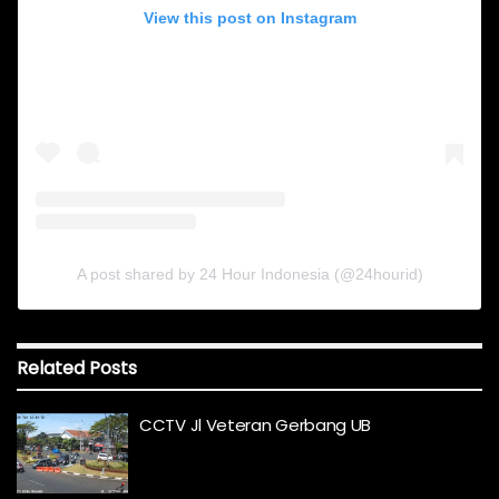
View this post on Instagram
A post shared by 24 Hour Indonesia (@24hourid)
Related
Posts
CCTV Jl Veteran Gerbang UB