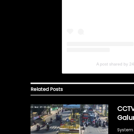
A post shared by 2
Related
Posts
CCTV
Galu
System 