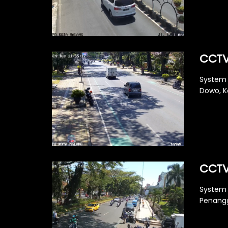
CCTV
System 
Dowo, Ke
CCTV
System 
Penangg