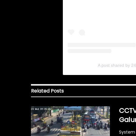
A post shared by 2
Related
Posts
CCTV
Galu
System 