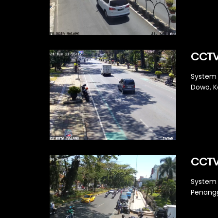
CCTV
System 
Dowo, Ke
CCTV
System 
Penangg