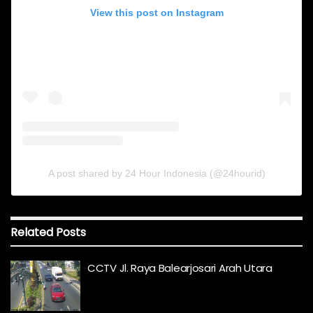
View this post on Instagram
A post shared by 24 Hour Indonesia (@24hourid)
Related
Posts
CCTV Jl. Raya Balearjosari Arah Utara