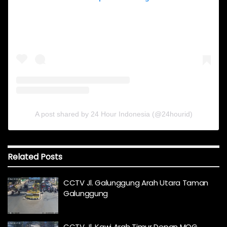
A post shared by 24 Hour Indonesia (@24hourid)
Related
Posts
CCTV Jl. Galunggung Arah Utara Taman
Galunggung
CCTV Jl. Kawi Arah Timur Depan MOG