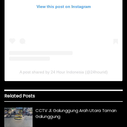
View this post on Instagram
A post shared by 24 Hour Indonesia (@24hourid)
Related
Posts
CCTV Jl. Galunggung Arah Utara Taman
Galunggung