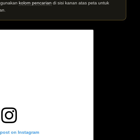
n gunakan
kolom pencarian
di sisi kanan atas peta untuk
an.
 post on Instagram