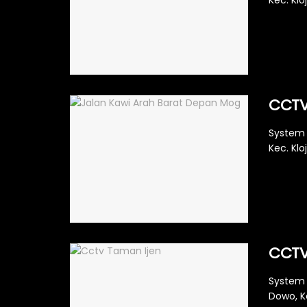
Kec. Klo
CCTV
System 
Kec. Klo
CCTV
System 
Dowo, Ke