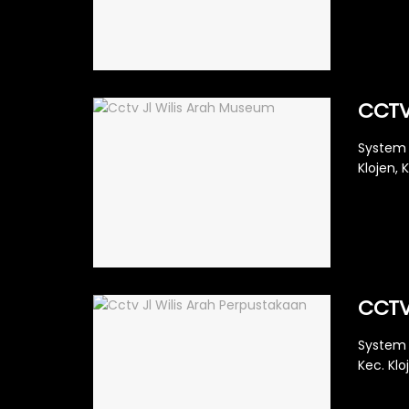
CCTV
System 
Klojen, 
CCTV
System 
Kec. Klo