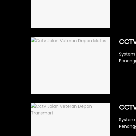
CCTV
System 
Penangg
CCTV
System 
Penangg