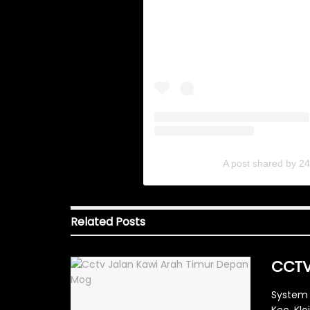
A post shared by 2
Related
Posts
CCTV
System 