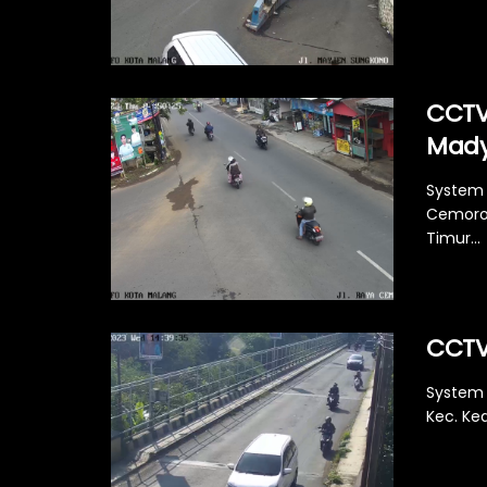
CCTV
Mady
System 
Cemorok
Timur...
CCTV 
System M
Kec. Ke