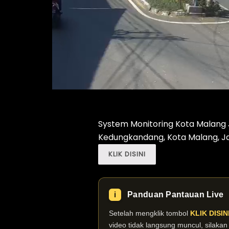
System Monitoring Kota Malang Jl
Kedungkandang, Kota Malang, Ja
KLIK DISINI
Panduan Pantauan Live
ℹ️
Setelah mengklik tombol
KLIK DISIN
video tidak langsung muncul, silaka