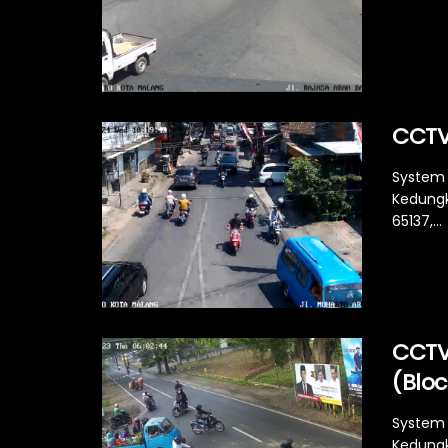
CCTV
System 
Kedungk
65137,...
CCTV
(Bloc
System 
Kedungk