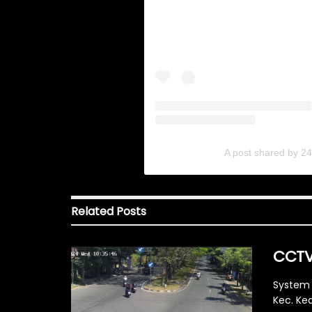
A post shared by 2
Related
Posts
CCTV 
System 
Kec. Ke