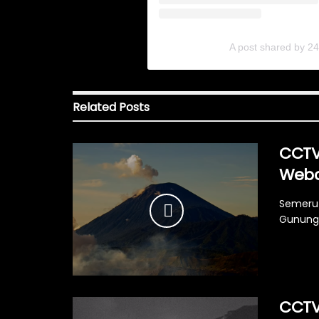
A post shared by 2
Related
Posts
CCTV
Web
Semeru 
Gunung 
CCTV