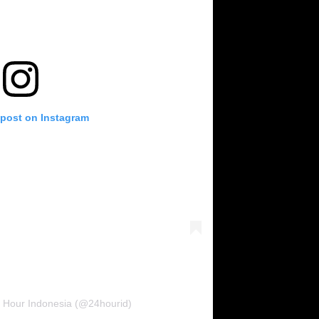
 post on Instagram
4 Hour Indonesia (@24hourid)