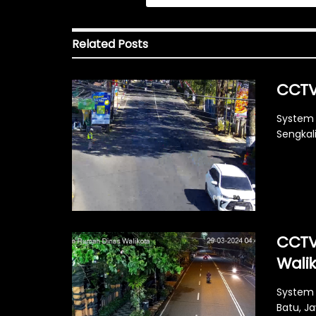
Related
Posts
CCTV
System 
Sengkal
CCTV
Wali
System 
Batu, J