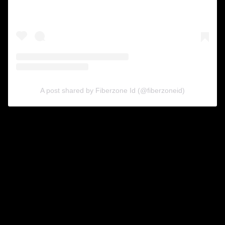
A post shared by Fiberzone Id (@fiberzoneid)